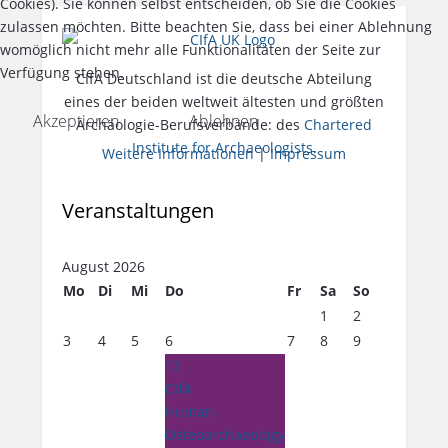
Cookies). Sie können selbst entscheiden, ob Sie die Cookies
zulassen möchten. Bitte beachten Sie, dass bei einer Ablehnung
womöglich nicht mehr alle Funktionalitäten der Seite zur
Verfügung stehen.
CIfA Deutschland ist die deutsche Abteilung
eines der beiden weltweit ältesten und größten
Akzeptieren
Ablehnen
Archäologie-Berufsverbände: des
Chartered
Institute for Archaeologists
.
Weitere Informationen
|
Impressum
Vorheriges
Vorheriger
Nächstes
Nächstes
Veranstaltungen
Jahr
Monat
Jahr
Monat
August 2026
Mo
Di
Mi
Do
Fr
Sa
So
1
2
3
4
5
6
7
8
9
13
CIfA
Human
Osteoarchaeology