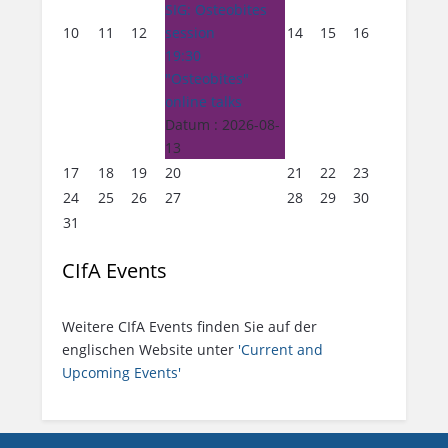
SIG: Osteobites
10
11
12
session
14
15
16
19:30
"Osteobites"
online talks
Datum :
2026-08-
13
17
18
19
20
21
22
23
24
25
26
27
28
29
30
31
CIfA Events
Weitere CIfA Events finden Sie auf der
englischen Website unter
'Current and
Upcoming Events'