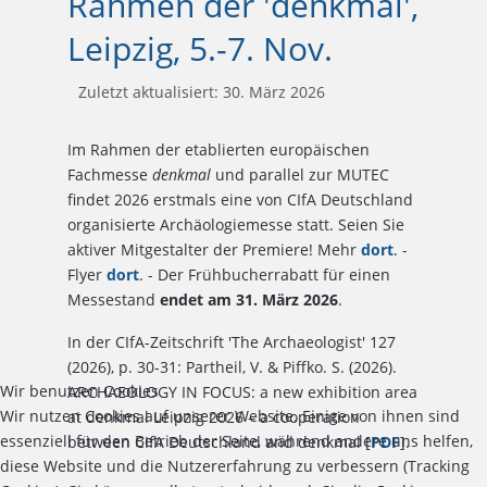
Rahmen der 'denkmal',
Leipzig, 5.-7. Nov.
Zuletzt aktualisiert: 30. März 2026
Im Rahmen der etablierten europäischen
Fachmesse
denkmal
und parallel zur MUTEC
findet 2026 erstmals eine von CIfA Deutschland
organisierte Archäologiemesse statt. Seien Sie
aktiver Mitgestalter der Premiere! Mehr
dort
. -
Flyer
dort
. - Der Frühbucherrabatt für einen
Messestand
endet am 31. März 2026
.
In der CIfA-Zeitschrift 'The Archaeologist' 127
(2026), p. 30-31: Partheil, V. & Piffko. S. (2026).
Wir benutzen Cookies
ARCHAEOLOGY IN FOCUS: a new exhibition area
Wir nutzen Cookies auf unserer Website. Einige von ihnen sind
at denkmal Leipzig 2026 – a cooperation
essenziell für den Betrieb der Seite, während andere uns helfen,
between CIfA Deutschland and denkmal [
PDF
].
diese Website und die Nutzererfahrung zu verbessern (Tracking