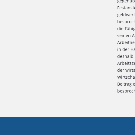
gegenübe
Festanst
geldwert
besproch
die Fähi
seinen A
Arbeitn
in der H
deshalb 
Arbeitsz
der wirt
Wirtscha
Beitrag 
besproch