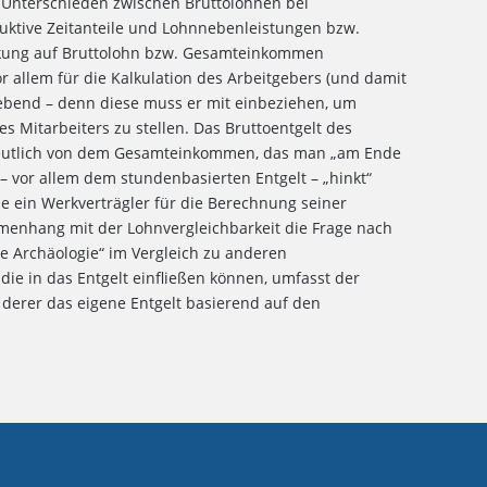
n Unterschieden zwischen Bruttolöhnen bei
uktive Zeitanteile und Lohnnebenleistungen bzw.
wirkung auf Bruttolohn bzw. Gesamteinkommen
r allem für die Kalkulation des Arbeitgebers (und damit
gebend – denn diese muss er mit einbeziehen, um
 Mitarbeiters zu stellen. Das Bruttoentgelt des
deutlich von dem Gesamteinkommen, das man „am Ende
 – vor allem dem stundenbasierten Entgelt – „hinkt“
ie ein Werkverträgler für die Berechnung seiner
mmenhang mit der Lohnvergleichbarkeit die Frage nach
he Archäologie“ im Vergleich zu anderen
 die in das Entgelt einfließen können, umfasst der
 derer das eigene Entgelt basierend auf den