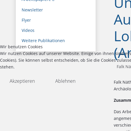
Un
Newsletter
Au
Flyer
Lo
Videos
Weitere Publikationen
(A
Wir benutzen Cookies
Wir nutzen Cookies auf unserer Website. Einige von ihnen sind es
Cookies). Sie können selbst entscheiden, ob Sie die Cookies zulas
Falk Nä
stehen.
Akzeptieren
Ablehnen
Falk Nät
Archäolo
Zusamm
Das Arbe
angemess
verschie