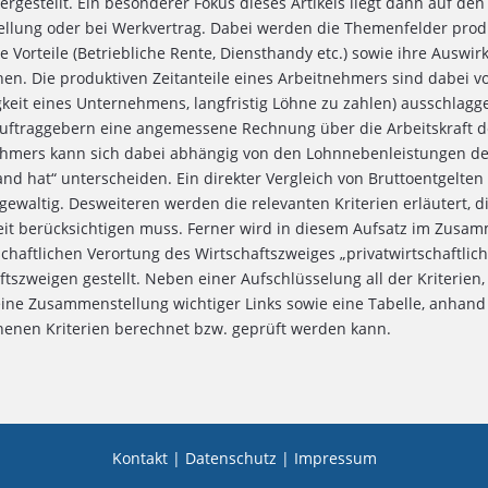
rgestellt. Ein besonderer Fokus dieses Artikels liegt dann auf de
ellung oder bei Werkvertrag. Dabei werden die Themenfelder prod
e Vorteile (Betriebliche Rente, Diensthandy etc.) sowie ihre Aus
en. Die produktiven Zeitanteile eines Arbeitnehmers sind dabei vo
gkeit eines Unternehmens, langfristig Löhne zu zahlen) ausschlag
uftraggebern eine angemessene Rechnung über die Arbeitskraft des
ehmers kann sich dabei abhängig von den Lohnnebenleistungen 
and hat“ unterscheiden. Ein direkter Vergleich von Bruttoentgelten
gewaltig. Desweiteren werden die relevanten Kriterien erläutert, d
eit berücksichtigen muss. Ferner wird in diesem Aufsatz im Zusa
schaftlichen Verortung des Wirtschaftszweiges „privatwirtschaftlic
ftszweigen gestellt. Neben einer Aufschlüsselung all der Kriterien,
eine Zusammenstellung wichtiger Links sowie eine Tabelle, anhand
enen Kriterien berechnet bzw. geprüft werden kann.
Kontakt
|
Datenschutz
|
Impressum