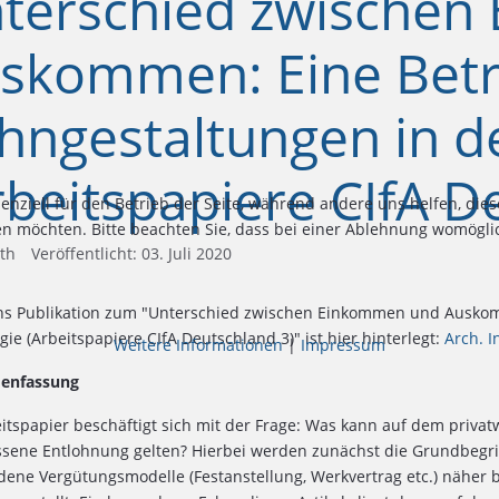
terschied zwische
skommen: Eine Betr
hngestaltungen in d
rbeitspapiere CIfA D
senziell für den Betrieb der Seite, während andere uns helfen, di
sen möchten. Bitte beachten Sie, dass bei einer Ablehnung womöglic
th
Veröffentlicht: 03. Juli 2020
hs Publikation zum "Unterschied zwischen Einkommen und Auskom
gie (Arbeitspapiere CIfA Deutschland 3)" ist hier hinterlegt:
Arch. I
Weitere Informationen
|
Impressum
enfassung
itspapier beschäftigt sich mit der Frage: Was kann auf dem privat
ene Entlohnung gelten? Hierbei werden zunächst die Grundbegriff
dene Vergütungsmodelle (Festanstellung, Werkvertrag etc.) näher b